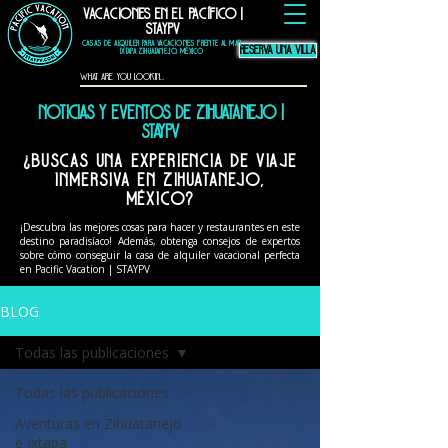
Vacaciones en el Pacífico |
hotel thompson
zihuatanejo
mexico, alquiler
vacacional
zihuatanejo, El
StayPV
Murmullo La Casa
Que Canta, El
Ensueno La Casa Que
Canta, casa angelina
zihuatanejo
CASAS DE ALQUILER PARA VACACIONES FRENTE AL MAR
Reserva una Villa
Ixtapa Zihuatanejo, México
Noticias y eventos de Zihuatanejo |
StayPV
¿Buscas una experiencia de viaje
inmersiva en Zihuatanejo,
México?
¡Descubra las mejores cosas para hacer y restaurantes en este
destino paradisíaco! Además, obtenga consejos de expertos
sobre cómo conseguir la casa de alquiler vacacional perfecta
en Pacific Vacation | STAYPV
BLOG
Todas las publicaciones
Todas las publicaciones
Aventuras en Zihuatanejo
e Ixtapa