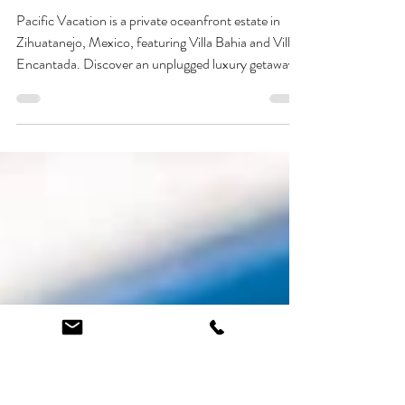
31 ene
6 min de lectura
México Desconectado: El lujo
de relajarse en Pacific Vacation
Pacific Vacation is a private oceanfront estate in
Zihuatanejo, Mexico, featuring Villa Bahia and Villa
Encantada. Discover an unplugged luxury getaway
with curated things to see and do, calm beaches,
personalized service, and complete privacy on the
Pacific coast.