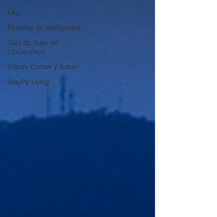
FAQ
Reseñas de Huéspedes
Guía de Viaje de
Zihuatanejo
Dónde Comer y Beber
StayPV Living