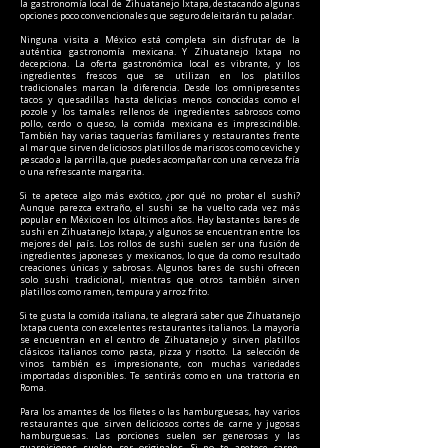
la gastronomía local de Zihuatanejo Ixtapa, destacando algunas
opciones poco convencionales que seguro deleitarán tu paladar.
Ninguna visita a México está completa sin disfrutar de la
auténtica gastronomía mexicana. Y Zihuatanejo Ixtapa no
decepciona. La oferta gastronómica local es vibrante, y los
ingredientes frescos que se utilizan en los platillos
tradicionales marcan la diferencia. Desde los omnipresentes
tacos y quesadillas hasta delicias menos conocidas como el
pozole y los tamales rellenos de ingredientes sabrosos como
pollo, cerdo o queso, la comida mexicana es imprescindible.
También hay varias taquerías familiares y restaurantes frente
al mar que sirven deliciosos platillos de mariscos como ceviche y
pescado a la parrilla, que puedes acompañar con una cerveza fría
o una refrescante margarita.
Si te apetece algo más exótico, ¿por qué no probar el sushi?
Aunque parezca extraño, el sushi se ha vuelto cada vez más
popular en México en los últimos años. Hay bastantes bares de
sushi en Zihuatanejo Ixtapa, y algunos se encuentran entre los
mejores del país. Los rollos de sushi suelen ser una fusión de
ingredientes japoneses y mexicanos, lo que da como resultado
creaciones únicas y sabrosas. Algunos bares de sushi ofrecen
solo sushi tradicional, mientras que otros también sirven
platillos como ramen, tempura y arroz frito.
Si te gusta la comida italiana, te alegrará saber que Zihuatanejo
Ixtapa cuenta con excelentes restaurantes italianos. La mayoría
se encuentran en el centro de Zihuatanejo y sirven platillos
clásicos italianos como pasta, pizza y risotto. La selección de
vinos también es impresionante, con muchas variedades
importadas disponibles. Te sentirás como en una trattoria en
Roma.
Para los amantes de los filetes o las hamburguesas, hay varios
restaurantes que sirven deliciosos cortes de carne y jugosas
hamburguesas. Las porciones suelen ser generosas y las
guarniciones suelen ser originales. Si no te apetece carne,