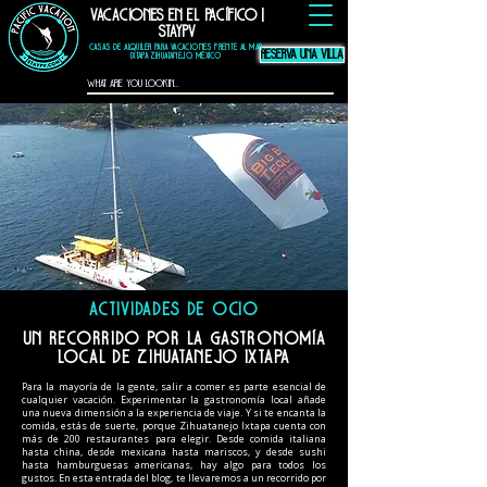
Vacaciones en el Pacífico |
hotel thompson
zihuatanejo
mexico, alquiler
vacacional
zihuatanejo, El
StayPV
Murmullo La Casa
Que Canta, El
Ensueno La Casa Que
Canta, casa angelina
zihuatanejo
CASAS DE ALQUILER PARA VACACIONES FRENTE AL MAR
Reserva una Villa
Ixtapa Zihuatanejo, México
ACTIVIDADES DE OCIO
Un recorrido por la gastronomía
local de Zihuatanejo Ixtapa
Para la mayoría de la gente, salir a comer es parte esencial de
cualquier vacación. Experimentar la gastronomía local añade
una nueva dimensión a la experiencia de viaje. Y si te encanta la
comida, estás de suerte, porque Zihuatanejo Ixtapa cuenta con
más de 200 restaurantes para elegir. Desde comida italiana
hasta china, desde mexicana hasta mariscos, y desde sushi
hasta hamburguesas americanas, hay algo para todos los
gustos. En esta entrada del blog, te llevaremos a un recorrido por