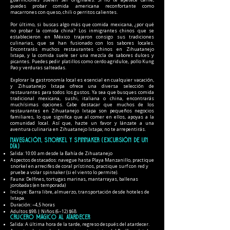
puedes probar comida americana reconfortante como
macarrones con queso, chili o perritos calientes.
Por último, si buscas algo más que comida mexicana, ¿por qué
no probar la comida china? Los inmigrantes chinos que se
establecieron en México trajeron consigo sus tradiciones
culinarias, que se han fusionado con los sabores locales.
Encontrarás muchos restaurantes chinos en Zihuatanejo
Ixtapa, y la comida suele ser una mezcla de sabores dulces y
picantes. Puedes pedir platillos como cerdo agridulce, pollo Kung
Pao y verduras salteadas.
Explorar la gastronomía local es esencial en cualquier vacación,
y Zihuatanejo Ixtapa ofrece una diversa selección de
restaurantes para todos los gustos. Ya sea que busques comida
tradicional mexicana, sushi, italiana o china, encontrarás
muchísimas opciones. Cabe destacar que muchos de los
restaurantes en Zihuatanejo Ixtapa son pequeños negocios
familiares, lo que significa que al comer en ellos, apoyas a la
comunidad local. Así que, hazte un favor y lánzate a una
aventura culinaria en Zihuatanejo Ixtapa; no te arrepentirás.
Navegación, snorkel y spinnaker (excursión de un
día)
Salida: 10:00 am desde la Bahía de Zihuatanejo
Aspectos destacados: navegue hasta Playa Manzanillo, practique
snorkel en arrecifes de coral prístinos, practique surf con red y
pruebe a volar spinnaker (si el viento lo permite).
Fauna: Delfines, tortugas marinas, mantarrayas, ballenas
jorobadas (en temporada)
Incluye: Barra libre, almuerzo, transportación desde hoteles de
Ixtapa.
Duración: ~4,5 horas
Adultos $98 | Niños (6–12) $68
Crucero mágico al atardecer
Salida: A última hora de la tarde, regreso después del atardecer.