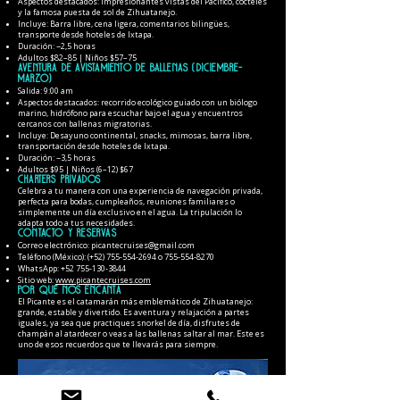
Aspectos destacados: Impresionantes vistas del Pacífico, cócteles
y la famosa puesta de sol de Zihuatanejo.
Incluye: Barra libre, cena ligera, comentarios bilingües,
transporte desde hoteles de Ixtapa.
Duración: ~2,5 horas
Adultos $82–85 | Niños $57–75
Aventura de avistamiento de ballenas (diciembre-
marzo)
Salida: 9:00 am
Aspectos destacados: recorrido ecológico guiado con un biólogo
marino, hidrófono para escuchar bajo el agua y encuentros
cercanos con ballenas migratorias.
Incluye: Desayuno continental, snacks, mimosas, barra libre,
transportación desde hoteles de Ixtapa.
Duración: ~3,5 horas
Adultos $95 | Niños (6–12) $67
Charters privados
Celebra a tu manera con una experiencia de navegación privada,
perfecta para bodas, cumpleaños, reuniones familiares o
simplemente un día exclusivo en el agua. La tripulación lo
adapta todo a tus necesidades.
Contacto y reservas
Correo electrónico:
picantecruises@gmail.com
Teléfono (México): (+52)
755-554-2694
o
755-554-8270
WhatsApp:
+52 755-130-3844
Sitio web:
www.picantecruises.com
Por qué nos encanta
El Picante es el catamarán más emblemático de Zihuatanejo:
grande, estable y divertido. Es aventura y relajación a partes
iguales, ya sea que practiques snorkel de día, disfrutes de
champán al atardecer o veas a las ballenas saltar al mar. Este es
uno de esos recuerdos que te llevarás para siempre.