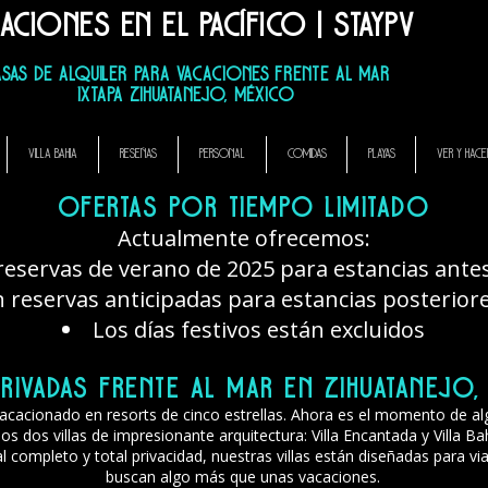
aciones en el Pacífico | StayPV
mullo La Casa Que Canta, El Ensueno La Casa Que Canta,
SAS DE ALQUILER PARA VACACIONES FRENTE AL MAR
Ixtapa Zihuatanejo, México
VILLA BAHIA
RESEÑAS
PERSONAL
COMIDAS
Playas
VER Y HACE
Ofertas por tiempo limitado
Actualmente ofrecemos:
eservas de verano de 2025 para estancias antes
reservas anticipadas para estancias posteriore
Los días festivos están excluidos
privadas frente al mar en Zihuatanejo
vacacionado en resorts de cinco estrellas. Ahora es el momento de al
s dos villas de impresionante arquitectura: Villa Encantada y Villa Ba
l completo y total privacidad, nuestras villas están diseñadas para vi
buscan algo más que unas vacaciones.