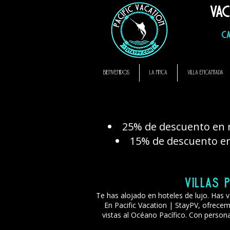
Vac
hotel thompson zihuatanejo mexico, alquiler vacacional zihuatanejo, El Mur
casa angelina zihuatanejo
CA
BIENVENIDOS
LA FINCA
VILLA ENCANTADA
25% de descuento en r
15% de descuento en 
Villas 
Te has alojado en hoteles de lujo. Has 
En Pacific Vacation | StayPV, ofrecemo
vistas al Océano Pacífico. Con persona