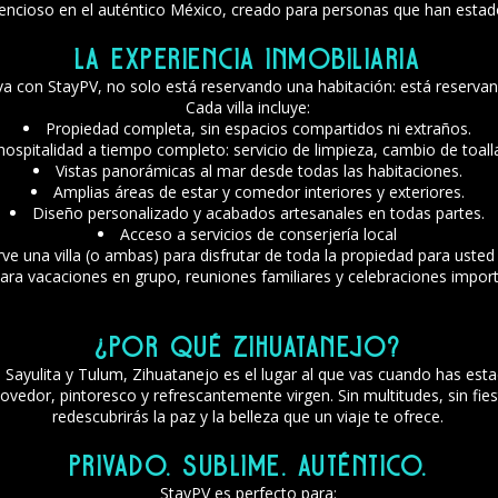
ilencioso en el auténtico México, creado para personas que han estad
La experiencia inmobiliaria
a con StayPV, no solo está reservando una habitación: está reserva
Cada villa incluye:
Propiedad completa, sin espacios compartidos ni extraños.
ospitalidad a tiempo completo: servicio de limpieza, cambio de toalla
Vistas panorámicas al mar desde todas las habitaciones.
Amplias áreas de estar y comedor interiores y exteriores.
Diseño personalizado y acabados artesanales en todas partes.
Acceso a servicios de conserjería local
ve una villa (o ambas) para disfrutar de toda la propiedad para usted 
para vacaciones en grupo, reuniones familiares y celebraciones impor
¿Por qué Zihuatanejo?
 Sayulita y Tulum, Zihuatanejo es el lugar al que vas cuando has esta
vedor, pintoresco y refrescantemente virgen. Sin multitudes, sin fie
redescubrirás la paz y la belleza que un viaje te ofrece.
Privado. Sublime. Auténtico.
StayPV es perfecto para: