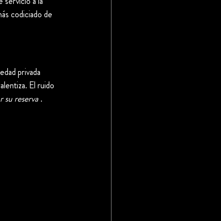
servicio a la 
más codiciado de 
iedad privada 
lentiza. El ruido 
r su reserva
 .