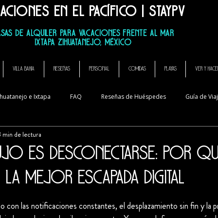
aciones en el Pacífico | StayPV
mullo La Casa Que Canta, El Ensueno La Casa Que Canta,
SAS DE ALQUILER PARA VACACIONES FRENTE AL MAR
Ixtapa Zihuatanejo, México
VILLA BAHIA
RESEÑAS
PERSONAL
COMIDAS
Playas
VER Y HACE
huatanejo e Ixtapa
FAQ
Reseñas de Huéspedes
Guía de Via
3 min de lectura
ing
ujo es desconectarse: Por qué
 la mejor escapada digital
trellas.
con las notificaciones constantes, el desplazamiento sin fin y la p