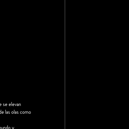
ue se elevan 
de las olas como 
mundo y 