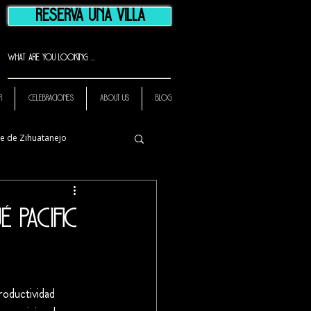
Reserva una Villa
R
Celebraciones
ABOUT US
BLOG
je de Zihuatanejo
 Pacific
roductividad 