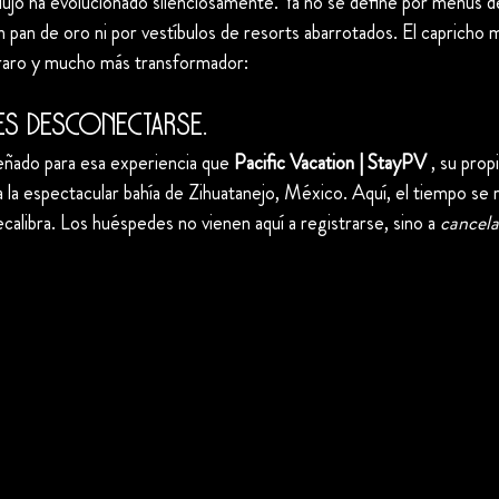
lujo ha evolucionado silenciosamente. Ya no se define por menús de 
 pan de oro ni por vestíbulos de resorts abarrotados. El capricho 
raro y mucho más transformador:
es desconectarse.
eñado para esa experiencia que 
Pacific Vacation | StayPV
 , su prop
a la espectacular bahía de Zihuatanejo, México. Aquí, el tiempo se ra
calibra. Los huéspedes no vienen aquí a registrarse, sino a 
cancela